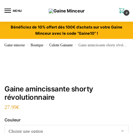
MENU
0
Bénéficiez de 10% offert dès 100€ d’achats sur votre Gaine
Minceur avec le code “Gaine10” !
Gaine minceur
»
Boutique
»
Culotte Gainante
»
Gaine amincissante shorty révolutionnaire
Gaine amincissante shorty
révolutionnaire
27.99
€
Couleur