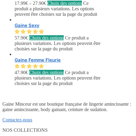
17.99
€
–
27.90
€
Choix des options
Ce
produit a plusieurs variations. Les options
peuvent être choisies sur la page du produit
Gaine Sexy
57.90
€
Choix des options
Ce produit a
plusieurs variations. Les options peuvent être
choisies sur la page du produit
Gaine Femme Fleurie
47.90
€
Choix des options
Ce produit a
plusieurs variations. Les options peuvent être
choisies sur la page du produit
Gaine Minceur est une boutique française de lingerie amincissante :
gaine amincissante, body gainant, ceinture de sudation.
Contactez-nous
NOS COLLECTIONS