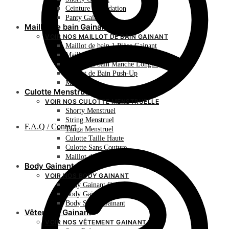
Ceinture de Sudation
Panty Gainant
Maillot de bain Gainant
VOIR NOS MAILLOT DE BAIN GAINANT
Maillot de bain 1 Pièce Gainant
Maillot de bain 2 Pièces Gainant
Maillot de bain Manche Longue
Maillot de Bain Push-Up
Monokini
Culotte Menstruelle
VOIR NOS CULOTTE MENSTRUELLE
Shorty Menstruel
String Menstruel
F.A.Q / Contact
Tanga Menstruel
Culotte Taille Haute
Culotte Sans Couture
Maillot de Bain Menstruel
Body Gainant
VOIR NOS BODY GAINANT
Body Gainant Culotte
Body Gainant Shorty
Body String Gainant
Vêtement Gainant
VOIR NOS VÊTEMENT GAINANT