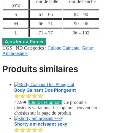
Tour de taille
Tour de hanche
(cm)
S
61 – 66
84 – 90
M
66 – 71
90 – 96
L
71 – 77
96 – 102
Ajouter au Panier
UGS :
ND
Catégories :
Culotte Gainante
,
Gaine
Amincissante
Produits similaires
Body Gainant Dos Plongeant
47.99
€
Choix des options
Ce produit a
plusieurs variations. Les options peuvent être
choisies sur la page du produit
Shorty amincissant sexy