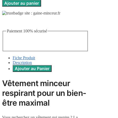
Ajouter au panier
Paiement 100% sécurisé
Fiche Produit
Description
Ajouter au Panier
Vêtement minceur
respirant pour un bien-
être maximal
Vous recherchez un vêtement qui respire ? La