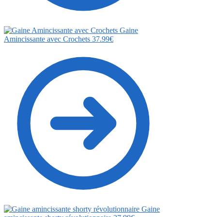
Gaine
Amincissante avec Crochets
37.99
€
Gaine