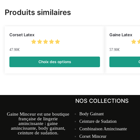
Produits similaires
Corset Latex
Gaine Latex
47.90
€
57.90
€
Choix des options
NOS COLLECTIONS
Gaine Minceur est une boutique
Body Gainant
française de lingerie
Ceinture de Sudation
amincissante : gaine
amincissante, body gainant,
Combinaison Amincissante
ceinture de sudation.
Corset Minceur