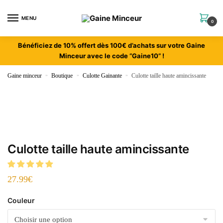
MENU
0
Bénéficiez de 10% offert dès 100€ d’achats sur votre Gaine
Minceur avec le code “Gaine10” !
Gaine minceur
»
Boutique
»
Culotte Gainante
»
Culotte taille haute amincissante
Culotte taille haute amincissante
27.99
€
Couleur