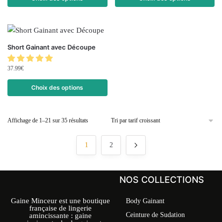
Short Gainant avec Découpe
37.99
€
Choix des options
Affichage de 1–21 sur 35 résultats
1
2
NOS COLLECTIONS
Gaine Minceur est une boutique
Body Gainant
française de lingerie
Ceinture de Sudation
amincissante : gaine