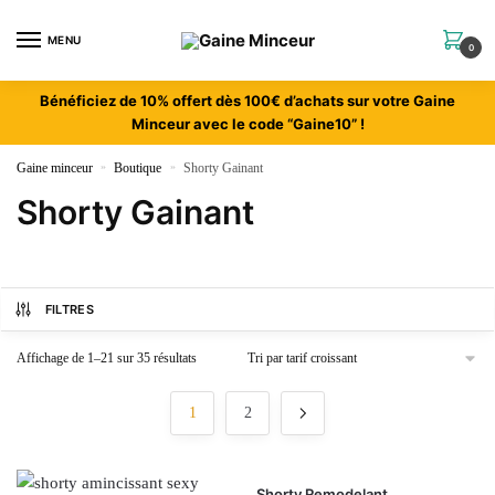
MENU
0
Bénéficiez de 10% offert dès 100€ d’achats sur votre Gaine
Minceur avec le code “Gaine10” !
Gaine minceur
»
Boutique
»
Shorty Gainant
Shorty Gainant
FILTRES
Affichage de 1–21 sur 35 résultats
1
2
Shorty Remodelant