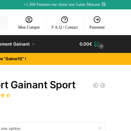
+1,500 Femmes ont choisi une Gaine Minceur 🥰
Mon Compte
F.A.Q / Contact
Paiement
ement Gainant
0.00
€
0
e “Gaine10” !
rt Gainant Sport