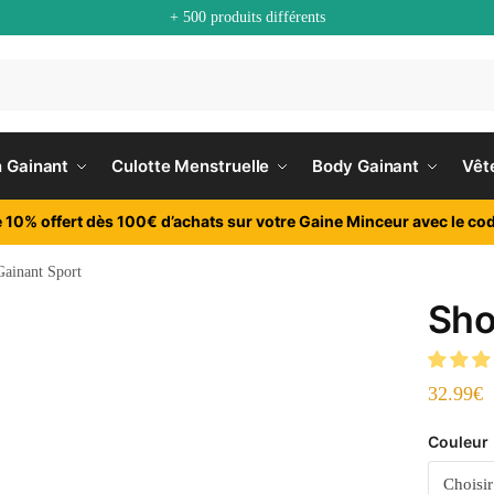
+ 500 produits différents
n Gainant
Culotte Menstruelle
Body Gainant
Vêt
e 10% offert dès 100€ d’achats sur votre Gaine Minceur avec le cod
Gainant Sport
Sho
32.99
€
Couleur