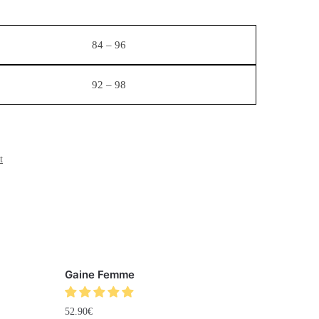
84 – 96
92 – 98
t
Gaine Femme
52.90
€