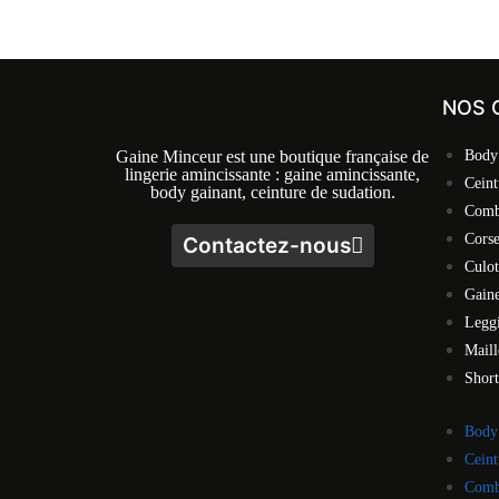
NOS 
Gaine Minceur est une boutique française de
Body
lingerie amincissante : gaine amincissante,
Ceint
body gainant, ceinture de sudation.
Comb
Cors
Contactez-nous
Culot
Gaine
Legg
Maill
Short
Body
Ceint
Comb