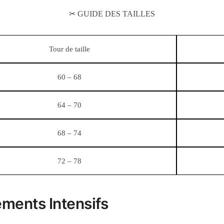
✂ GUIDE DES TAILLES
Tour de taille
60 – 68
64 – 70
68 – 74
72 – 78
ments Intensifs