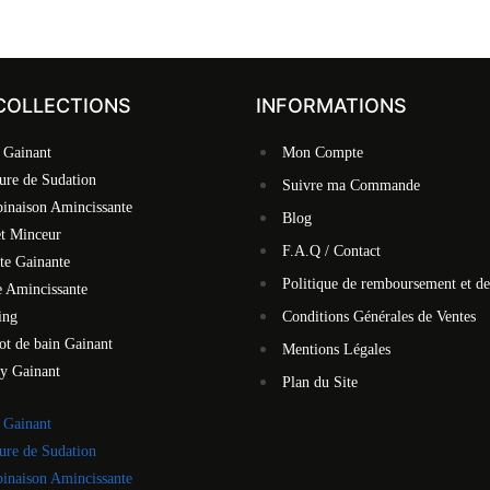
COLLECTIONS
INFORMATIONS
 Gainant
Mon Compte
ure de Sudation
Suivre ma Commande
inaison Amincissante
Blog
et Minceur
F.A.Q / Contact
te Gainante
Politique de remboursement et de
 Amincissante
ing
Conditions Générales de Ventes
ot de bain Gainant
Mentions Légales
y Gainant
Plan du Site
 Gainant
ure de Sudation
inaison Amincissante