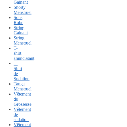
Gainant
Shorty
Menstruel
Sous
Robe
String
Gainant
String
Menstruel
T-
shirt
amincissant
T-
Shirt
de
Sudation
Tanga
Menstruel
Vêtement
de
Grossesse
Vêtement
de
sudation
Vêtement