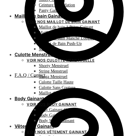
Ceinture de Sudation
Panty Gainant
Maillot de bain Gainant
VOIR NOS MAILLOT DE BAIN GAINANT
Maillot de bain 1 Pièce Gainant
Maillot de bain 2 Pièces Gainant
Maillot de bain Manche Longue
Maillot de Bain Push-Up
Monokini
Culotte Menstruelle
VOIR NOS CULOTTE MENSTRUELLE
Shorty Menstruel
String Menstruel
F.A.Q / Contact
Tanga Menstruel
Culotte Taille Haute
Culotte Sans Couture
Maillot de Bain Menstruel
Body Gainant
VOIR NOS BODY GAINANT
Body Gainant Culotte
Body Gainant Shorty
Body String Gainant
Vêtement Gainant
VOIR NOS VÊTEMENT GAINANT