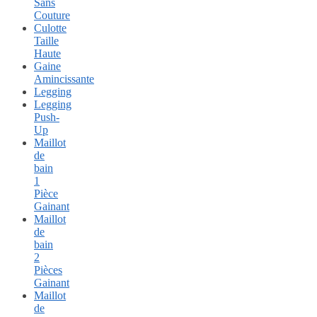
Sans
Couture
Culotte
Taille
Haute
Gaine
Amincissante
Legging
Legging
Push-
Up
Maillot
de
bain
1
Pièce
Gainant
Maillot
de
bain
2
Pièces
Gainant
Maillot
de