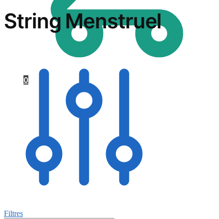
String Menstruel
0
Filtres