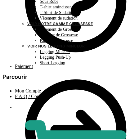
Sous Robe
T-shirt amincissant
T-Shirt de Sudation
Vêtement de sudation
VOIR NOTRE GAMME GROSSESSE
Vêtement de Grossesse
Ceinture de Grossesse
Panty de Grossesse
VOIR NOS LEGGING MINCEUR
Legging Minceur
Legging Push-Up
Short Legging
Paiement
Parcourir
Mon Compte
F.A.Q / Contact
0.00
€