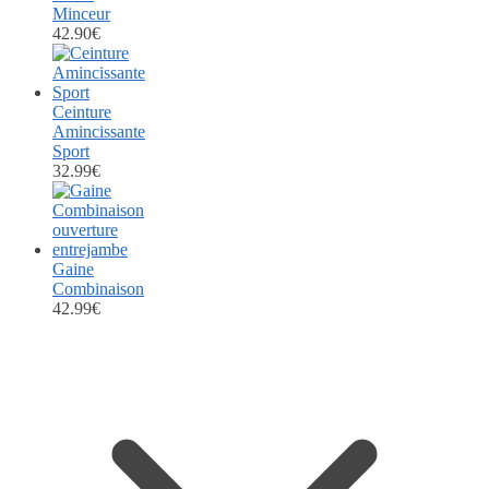
Minceur
42.90
€
Ceinture
Amincissante
Sport
32.99
€
Gaine
Combinaison
42.99
€