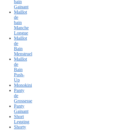
bain
Gainant
Maillot
de
bain
Manche
Longue
Maillot
de
Bain
Menstruel
Maillot
de
Bain
Push-
Up
Monokini
Panty
de
Grossesse
Panty
Gainant
Short
Legging
Shorty