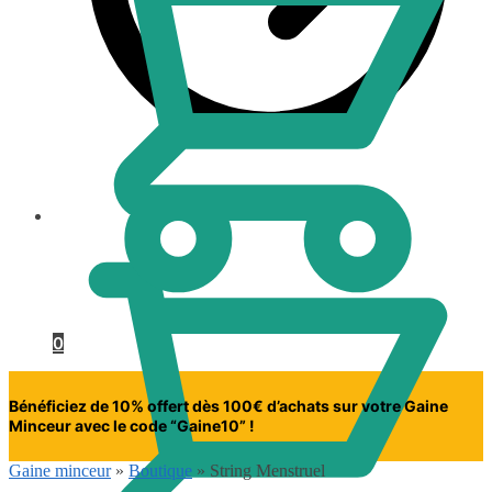
0.00
€
0
Bénéficiez de 10% offert dès 100€ d’achats sur votre Gaine
Minceur avec le code “Gaine10” !
Gaine minceur
»
Boutique
»
String Menstruel