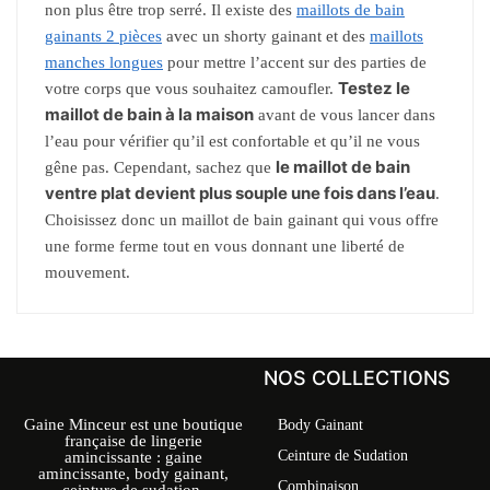
non plus être trop serré. Il existe des
maillots de bain
gainants 2 pièces
avec un shorty gainant et des
maillots
manches longues
pour mettre l’accent sur des parties de
Testez le
votre corps que vous souhaitez camoufler.
maillot de bain à la maison
avant de vous lancer dans
l’eau pour vérifier qu’il est confortable et qu’il ne vous
le maillot de bain
gêne pas. Cependant, sachez que
ventre plat devient plus souple une fois dans l’eau
.
Choisissez donc un maillot de bain gainant qui vous offre
une forme ferme tout en vous donnant une liberté de
mouvement.
NOS COLLECTIONS
Gaine Minceur est une boutique
Body Gainant
française de lingerie
Ceinture de Sudation
amincissante : gaine
amincissante, body gainant,
Combinaison