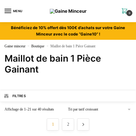
MENU
0
Bénéficiez de 10% offert dès 100€ d’achats sur votre Gaine
Minceur avec le code “Gaine10” !
Gaine minceur
»
Boutique
»
Maillot de bain 1 Pièce Gainant
Maillot de bain 1 Pièce
Gainant
FILTRES
Affichage de 1–21 sur 40 résultats
1
2