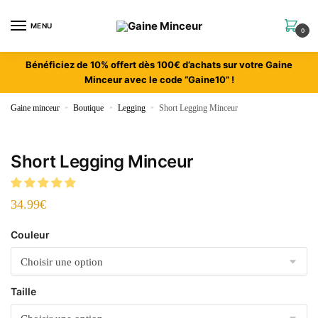
MENU
0
Bénéficiez de 10% offert dès 100€ d’achats sur votre Gaine
Minceur avec le code “Gaine10” !
Gaine minceur
»
Boutique
»
Legging
»
Short Legging Minceur
Short Legging Minceur
34.99
€
Couleur
Taille