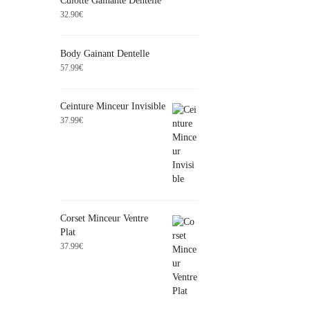
Culotte Gainante Dentelle
32.90
€
Body Gainant Dentelle
57.99
€
Ceinture Minceur Invisible
37.99
€
Corset Minceur Ventre
Plat
37.99
€