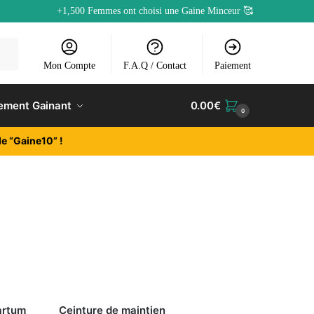
+1,500 Femmes ont choisi une Gaine Minceur 🥰
Mon Compte
F.A.Q / Contact
Paiement
ement Gainant
0.00
€
0
e “Gaine10” !
artum
Ceinture de maintien