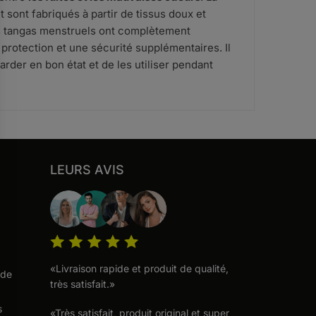
t sont fabriqués à partir de tissus doux et
Les tangas menstruels ont complètement
 protection et une sécurité supplémentaires. Il
rder en bon état et de les utiliser pendant
LEURS AVIS
«Livraison rapide et produit de qualité,
 de
très satisfait.»
s
«Très satisfait, produit original et super