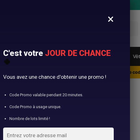
+ 500 produits différents
×
C'est votre
JOUR DE CHANCE
n Gainant
Culotte Menstruelle
Body Gainant
Vê
🍀
e 10% offert dès 100€ d’achats sur votre Gaine Minceur avec le cod
Vous avez une chance d'obtenir une promo !
Code Promo valable pendant 20 minutes.
ga Menstruel
Code Promo à usage unique.
Nombre de lots limité !
8 résultats affichés