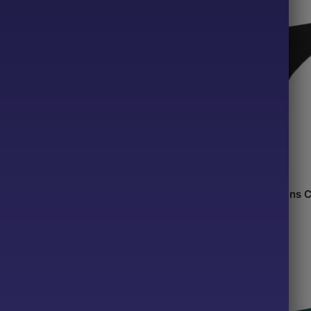
ring Menstruel
Ines – String Menstruel Sans 
25.90
€