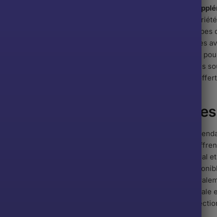
ottes de règles
sont conçues pour offrir une
protection supplé
x règles. Ces sous-vêtements sont disponibles dans une variété
bles dans une variété de tailles pour s’adapter à tous les type
uelle
, il existe également des
strings menstruels
disponibles av
liberté de mouvement. Les tangas menstruels sont conçus pour
tes et les désagréments qui peuvent être liés aux règles. Ces 
 de tailles pour s’adapter à tous les types de corps et sont offe
ntages des culottes périodiques
ottes périodiques offrent une
protection supplémentaire
pendan
 pour s’adapter parfaitement à votre corps, les culottes offrent
 Les tissus doux et respirants, tels que le coton bio, le modal e
ort maximal. Les culottes périodiques sont également disponib
liberté de mouvement.Les culottes périodiques sont généralem
. Les tissus doux et respirants offrent une protection optimale 
 que leurs culottes pour règles leur donneraient une protectio
tout au long de la journée
même avec un flux abondant
.