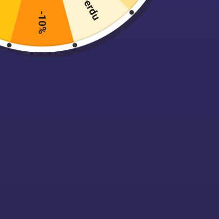
Perdu
22.90
€
Les
cul
-10%
liés au
disponi
Body String Gainant
menstr
Dentelle
grande 
42.99
€
les fui
variété
Combinaison Gainante
Push Up
52.99
€
Ava
Corset Minceur avec
Les cul
Scratch
Conçues
52.99
€
odeurs.
un conf
grande 
portent
pensent
l’aise 