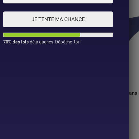
JE TENTE MA CHANCE
70% des lots
déjà gagnés. Dépêche-toi !
anga Menstruel
Anna – String Menstruel Sans
Couture
22.90
€