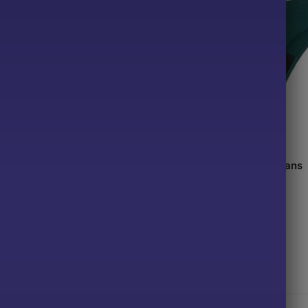
ga Menstruel Sans Couture
Nour – Tanga Menstruel Sans
Couture
25.90
€
8 résultats affichés