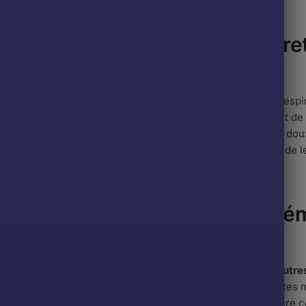
seils pour le nettoyage et l’entr
struels
gas menstruels sont fabriqués avec des tissus souples et respi
 absolu. Afin de prolonger leur durée de vie, il est important de
ndé de les laver à la main à l’eau tiède avec un détergent doux 
ment et des produits chimiques. Il est également conseillé de le
der dans un endroit frais et sec.
duits d’hygiène féminine supplém
les
 des tangas menstruels, les femmes peuvent découvrir
d’autre
tes hygiéniques lavables, les tampons en coton et les culottes
une protection supplémentaire et une sécurité supplémentaire 