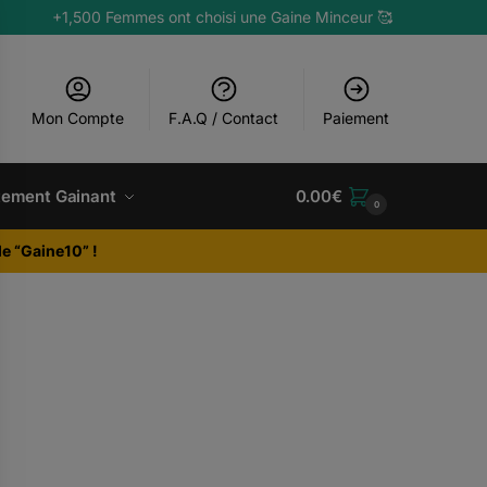
+1,500 Femmes ont choisi une Gaine Minceur 🥰
Mon Compte
F.A.Q / Contact
Paiement
tement Gainant
0.00
€
0
e “Gaine10” !