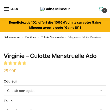
MENU
0
Bénéficiez de 10% offert dès 100€ d’achats sur votre Gaine
Minceur avec le code “Gaine10” !
Gaine minceur
»
Boutique
»
Culotte Menstruelle
»
Virginie – Culotte Menstruelle Ado
Virginie – Culotte Menstruelle Ado
25.90
€
Couleur
Taille