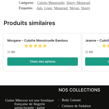
Catégories :
Culotte Menstruelle
,
Shorty Menstruel
Étiquettes :
Ado
,
Léger
,
Menstruel
,
Moyen
,
Shorty
Produits similaires
Morgane – Culotte Menstruelle Bambou
Jeanne – Culott
22.90
€
22.90
€
Choix des options
NOS COLLECTIONS
Gaine Minceur est une boutique
Body Gainant
française de lingerie
Ceinture de Sudation
amincissante : gaine