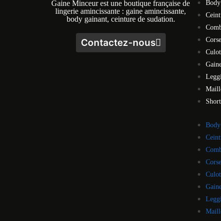
Gaine Minceur est une boutique française de
Body
lingerie amincissante : gaine amincissante,
Ceint
body gainant, ceinture de sudation.
Comb
Cors
Contactez-nous
Culot
Gaine
Legg
Maill
Short
Body
Ceint
Comb
Cors
Culot
Gaine
Legg
Maill