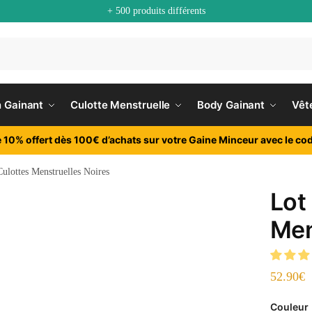
+ 500 produits différents
n Gainant
Culotte Menstruelle
Body Gainant
Vêt
e 10% offert dès 100€ d’achats sur votre Gaine Minceur avec le cod
Culottes Menstruelles Noires
Lot
Men
52.90
€
Couleur