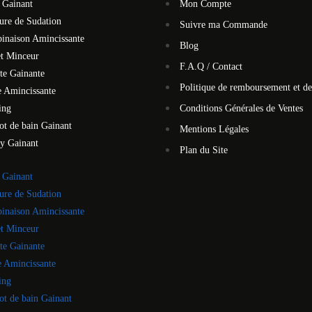
 Gainant
Mon Compte
ure de Sudation
Suivre ma Commande
inaison Amincissante
Blog
et Minceur
F.A.Q / Contact
te Gainante
Politique de remboursement et de
 Amincissante
ing
Conditions Générales de Ventes
ot de bain Gainant
Mentions Légales
y Gainant
Plan du Site
 Gainant
ure de Sudation
inaison Amincissante
et Minceur
te Gainante
 Amincissante
ing
ot de bain Gainant