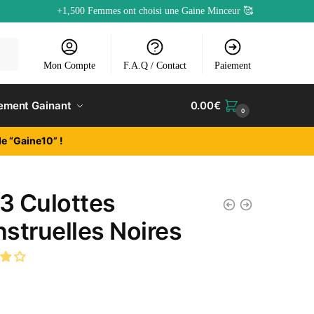
+1,500 Femmes ont choisi une Gaine Minceur 🥰
Mon Compte
F.A.Q / Contact
Paiement
ement Gainant
0.00
€
0
e “Gaine10” !
 3 Culottes
struelles Noires