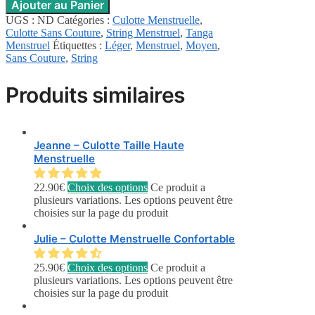
Ajouter au Panier
UGS :
ND
Catégories :
Culotte Menstruelle
,
Culotte Sans Couture
,
String Menstruel
,
Tanga
Menstruel
Étiquettes :
Léger
,
Menstruel
,
Moyen
,
Sans Couture
,
String
Produits similaires
Jeanne – Culotte Taille Haute
Menstruelle
22.90
€
Choix des options
Ce produit a
plusieurs variations. Les options peuvent être
choisies sur la page du produit
Julie – Culotte Menstruelle Confortable
25.90
€
Choix des options
Ce produit a
plusieurs variations. Les options peuvent être
choisies sur la page du produit