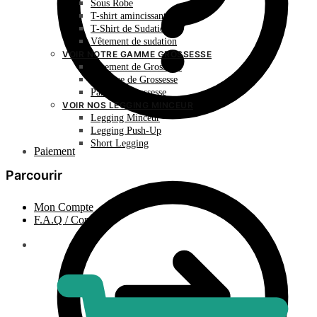
Sous Robe
T-shirt amincissant
T-Shirt de Sudation
Vêtement de sudation
VOIR NOTRE GAMME GROSSESSE
Vêtement de Grossesse
Ceinture de Grossesse
Panty de Grossesse
VOIR NOS LEGGING MINCEUR
Legging Minceur
Legging Push-Up
Short Legging
Paiement
Parcourir
Mon Compte
F.A.Q / Contact
0.00
€