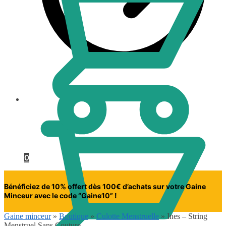
0.00
€
0
Bénéficiez de 10% offert dès 100€ d’achats sur votre Gaine
Minceur avec le code “Gaine10” !
Gaine minceur
»
Boutique
»
Culotte Menstruelle
»
Ines – String
Menstruel Sans Couture