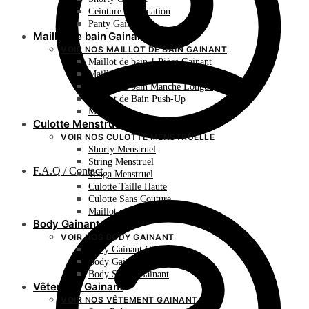
Ceinture de Sudation
Panty Gainant
Maillot de bain Gainant
VOIR NOS MAILLOT DE BAIN GAINANT
Maillot de bain 1 Pièce Gainant
Maillot de bain 2 Pièces Gainant
Maillot de bain Manche Longue
Maillot de Bain Push-Up
Monokini
Culotte Menstruelle
VOIR NOS CULOTTE MENSTRUELLE
Shorty Menstruel
String Menstruel
F.A.Q / Contact
Tanga Menstruel
Culotte Taille Haute
Culotte Sans Couture
Maillot de Bain Menstruel
Body Gainant
VOIR NOS BODY GAINANT
Body Gainant Culotte
Body Gainant Shorty
Body String Gainant
Vêtement Gainant
VOIR NOS VÊTEMENT GAINANT