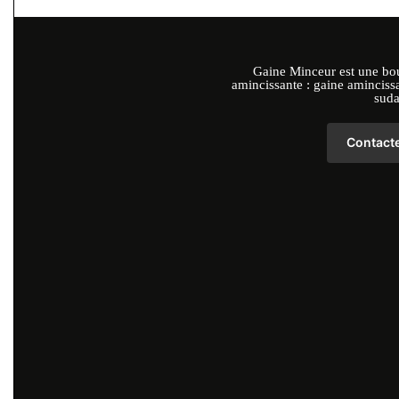
Gaine Minceur est une bou
amincissante : gaine aminciss
suda
Contact