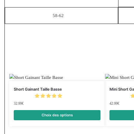
58-62
Short Gainant Taille Basse
Mini Short G
32.99
€
42.99
€
Choix des options