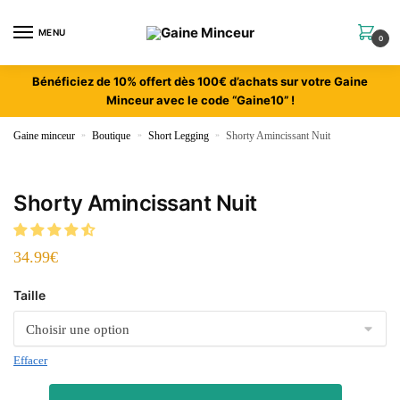
MENU
0
Bénéficiez de 10% offert dès 100€ d’achats sur votre Gaine
Minceur avec le code “Gaine10” !
Gaine minceur
»
Boutique
»
Short Legging
»
Shorty Amincissant Nuit
Shorty Amincissant Nuit
34.99
€
Taille
Effacer