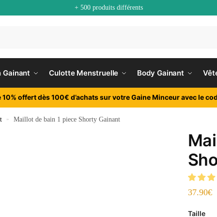
+ 500 produits différents
n Gainant
Culotte Menstruelle
Body Gainant
Vêt
e 10% offert dès 100€ d’achats sur votre Gaine Minceur avec le cod
t
»
Maillot de bain 1 piece Shorty Gainant
Mai
Sho
37.90
€
Taille