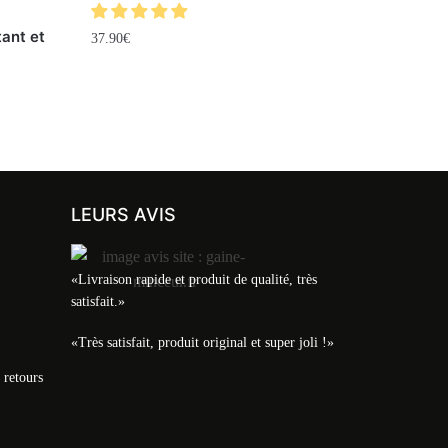
tant et
37.90
€
LEURS AVIS
«Livraison rapide et produit de qualité, très
satisfait.»
«Très satisfait, produit original et super joli !»
 retours