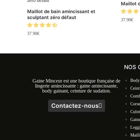
Maillot 
Maillot de bain amincissant et
sculptant zéro défaut
37.90
€
37.90
€
NOS 
Gaine Minceur est une boutique française de
Body
lingerie amincissante : gaine amincissante,
Ceint
body gainant, ceinture de sudation.
Comb
Cors
Contactez-nous
Culot
Gaine
Legg
Maill