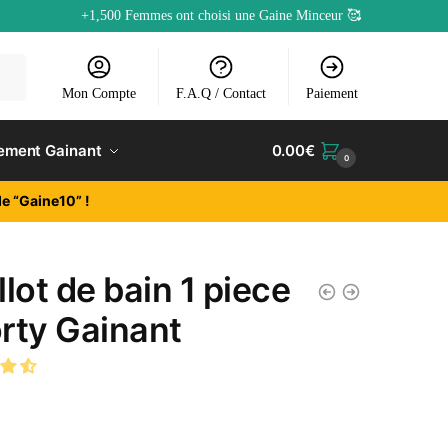
+1,500 Femmes ont choisi une Gaine Minceur 🥰
Mon Compte
F.A.Q / Contact
Paiement
ement Gainant
0.00
€
0
e “Gaine10” !
llot de bain 1 piece
rty Gainant