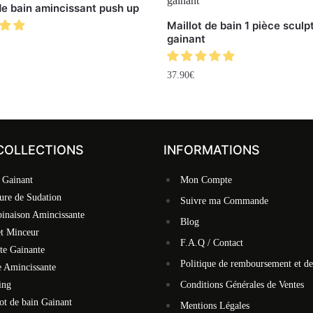
de bain amincissant push up
Maillot de bain 1 pièce sculp
gainant
37.90
€
COLLECTIONS
INFORMATIONS
 Gainant
Mon Compte
ure de Sudation
Suivre ma Commande
inaison Amincissante
Blog
et Minceur
F.A.Q / Contact
te Gainante
Politique de remboursement et de
 Amincissante
ing
Conditions Générales de Ventes
ot de bain Gainant
Mentions Légales