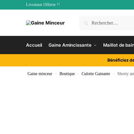
Livraison Offerte !!
Accueil
Gaine Amincissante
Maillot de bai
Bénéficiez d
Gaine minceur
»
Boutique
»
Culotte Gainante
»
Shorty am