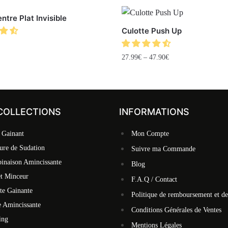
ntre Plat Invisible
Culotte Push Up
27.99
€
–
47.90
€
COLLECTIONS
INFORMATIONS
 Gainant
Mon Compte
ure de Sudation
Suivre ma Commande
inaison Amincissante
Blog
et Minceur
F.A.Q / Contact
te Gainante
Politique de remboursement et de
 Amincissante
Conditions Générales de Ventes
ing
Mentions Légales