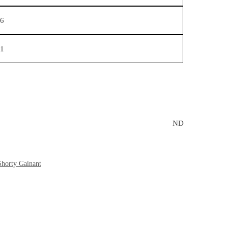
86
91
ND
Shorty Gainant