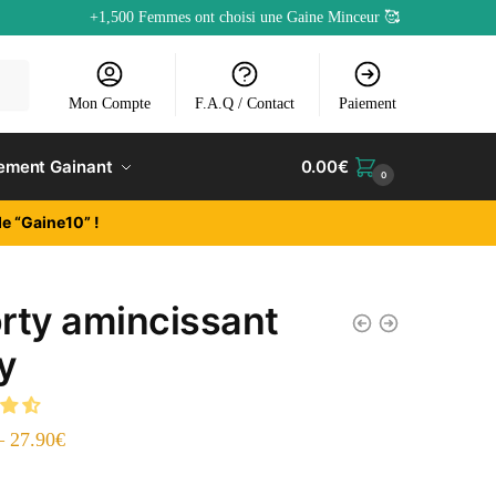
+1,500 Femmes ont choisi une Gaine Minceur 🥰
Mon Compte
F.A.Q / Contact
Paiement
ement Gainant
0.00
€
0
e “Gaine10” !
rty amincissant
y
–
27.90
€