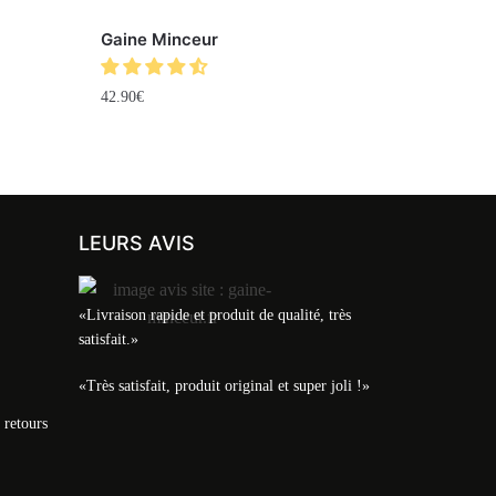
Gaine Minceur
42.90
€
LEURS AVIS
«Livraison rapide et produit de qualité, très
satisfait.»
«Très satisfait, produit original et super joli !»
 retours