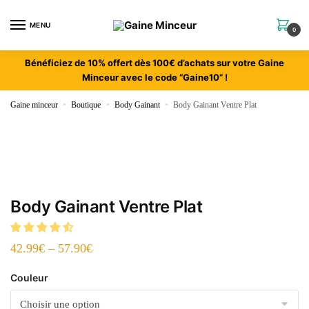
MENU
0
Bénéficiez de 10% offert dès 100€ d’achats sur votre Gaine
Minceur avec le code “Gaine10” !
Gaine minceur
»
Boutique
»
Body Gainant
»
Body Gainant Ventre Plat
Body Gainant Ventre Plat
42.99
€
–
57.90
€
Couleur