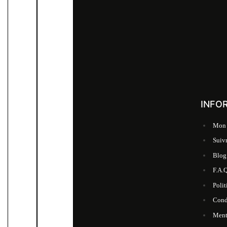
INFO
Mon
Suiv
Blog
F.A.Q
Polit
Cond
Ment