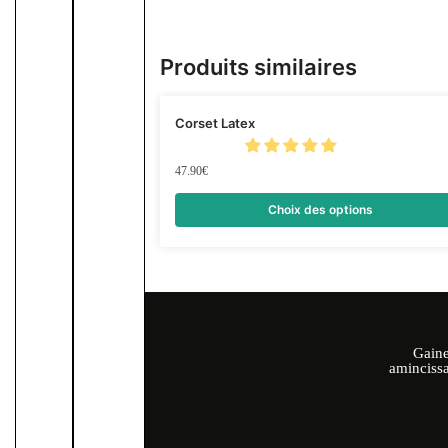
Produits similaires
Corset Latex
47.90
€
Choix des options
Gaine
amincissa