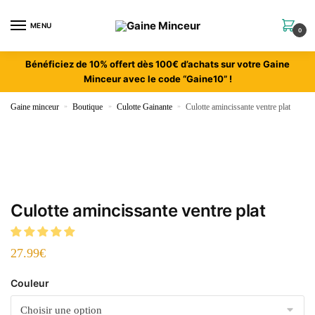
MENU
0
Bénéficiez de 10% offert dès 100€ d’achats sur votre Gaine
Minceur avec le code “Gaine10” !
Gaine minceur
»
Boutique
»
Culotte Gainante
»
Culotte amincissante ventre plat
Culotte amincissante ventre plat
27.99
€
Couleur