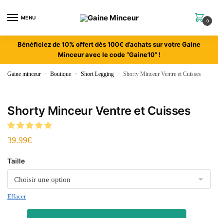
MENU
0
Bénéficiez de 10% offert dès 100€ d’achats sur votre Gaine
Minceur avec le code “Gaine10” !
Gaine minceur
»
Boutique
»
Short Legging
»
Shorty Minceur Ventre et Cuisses
Shorty Minceur Ventre et Cuisses
39.99
€
Taille
Effacer