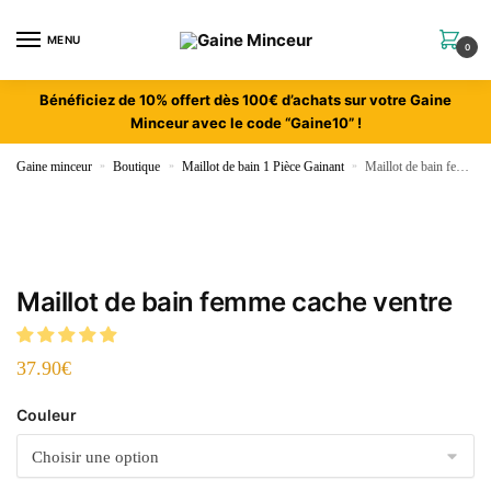
MENU
0
Bénéficiez de 10% offert dès 100€ d’achats sur votre Gaine
Minceur avec le code “Gaine10” !
Gaine minceur
»
Boutique
»
Maillot de bain 1 Pièce Gainant
»
Maillot de bain femme cache ventre
Maillot de bain femme cache ventre
37.90
€
Couleur