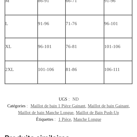
M
86-91
66-71
91-96
L
91-96
71-76
96-101
XL
96-101
76-81
101-106
2XL
101-106
81-86
106-111
UGS :
ND
Catégories :
Maillot de bain 1 Pièce Gainant
,
Maillot de bain Gainant
,
Maillot de bain Manche Longue
,
Maillot de Bain Push-Up
Étiquettes :
1 Pièce
,
Manche Longue