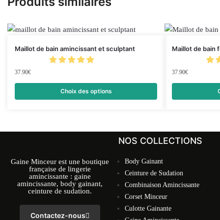
Produits similaires
Maillot de bain amincissant et sculptant
Maillot de bain
37.90
€
37.90
€
Choix des options
NOS COLLECTIONS
Gaine Minceur est une boutique
Body Gainant
française de lingerie
Ceinture de Sudation
amincissante : gaine
amincissante, body gainant,
Combinaison Amincissante
ceinture de sudation.
Corset Minceur
Culotte Gainante
Contactez-nous