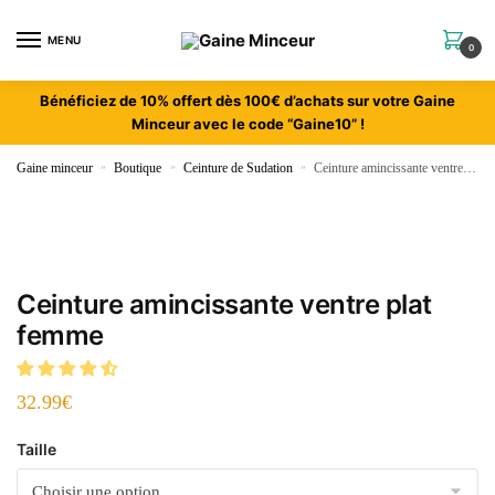
MENU
0
Bénéficiez de 10% offert dès 100€ d’achats sur votre Gaine
Minceur avec le code “Gaine10” !
Gaine minceur
»
Boutique
»
Ceinture de Sudation
»
Ceinture amincissante ventre plat femme
Ceinture amincissante ventre plat
femme
32.99
€
Taille