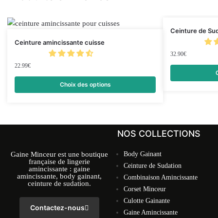
Ceinture de Sud
Ceinture amincissante cuisse
32.90
€
22.99
€
Choix des options
NOS COLLECTIONS
Gaine Minceur est une boutique
Body Gainant
française de lingerie
Ceinture de Sudation
amincissante : gaine
amincissante, body gainant,
Combinaison Amincissante
ceinture de sudation.
Corset Minceur
Culotte Gainante
Contactez-nous
Gaine Amincissante