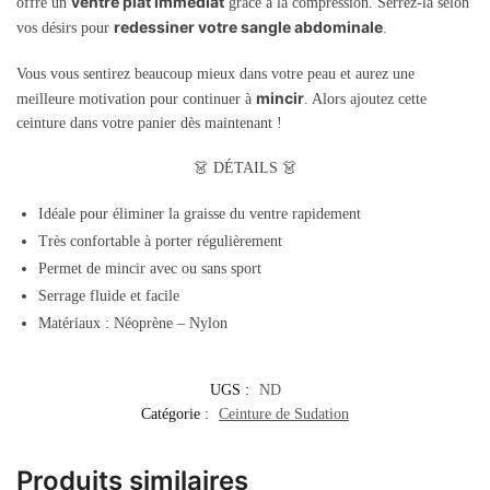
ventre plat immédiat
offre un
grâce à la compression. Serrez-la selon
redessiner votre sangle abdominale
vos désirs pour
.
Vous vous sentirez beaucoup mieux dans votre peau et aurez une
mincir
meilleure motivation pour continuer à
. Alors ajoutez cette
ceinture dans votre panier dès maintenant !
👗 D
ÉTAILS
👗
Idéale pour éliminer la graisse du ventre rapidement
Très confortable à porter régulièrement
Permet de mincir avec ou sans sport
Serrage fluide et facile
Matériaux : Néoprène – Nylon
UGS :
ND
Catégorie :
Ceinture de Sudation
Produits similaires