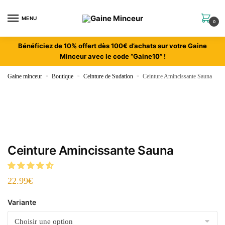
MENU
0
Bénéficiez de 10% offert dès 100€ d’achats sur votre Gaine
Minceur avec le code “Gaine10” !
Gaine minceur
»
Boutique
»
Ceinture de Sudation
»
Ceinture Amincissante Sauna
Ceinture Amincissante Sauna
22.99
€
Variante