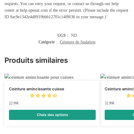
requests. You can retry your request, or contact us through our help
center at help.openai.com if the error persists. (Please include the request
ID 8ac9e1342e4d8919bbb12701c14f8636 in your message.)’
UGS :
ND
Catégorie :
Ceinture de Sudation
Produits similaires
Ceinture amincissante cuisse
Ceinture aminc
22.99
€
32.99
€
Choix des options