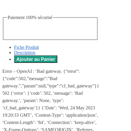
Paiement 100% sécurisé
Fiche Produit
Description
Ajouter au Panier
Error – OpenAI : ‘Bad gateway. {“error”:
{“code”:502,”message”:”Bad
gateway.”,”param”:null,”type”:”cf_bad_gateway”}}
502 {‘error’: {‘code’: 502, ‘message’: ‘Bad
gateway.’, ‘param’: None, ‘type’:
‘cf_bad_gateway’}} {‘Date’: ‘Wed, 24 May 2023
19:20:33 GMT’, ‘Content-Type’: ‘application/json’,
‘Content-Length’: ’84’, ‘Connection’: ‘keep-alive’,
‘X-Frame-Options’: ‘SAMEORIGIN’, ‘Referrer-