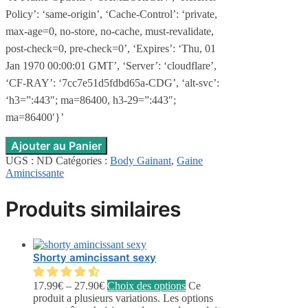
Policy’: ‘same-origin’, ‘Cache-Control’: ‘private,
max-age=0, no-store, no-cache, must-revalidate,
post-check=0, pre-check=0’, ‘Expires’: ‘Thu, 01
Jan 1970 00:00:01 GMT’, ‘Server’: ‘cloudflare’,
‘CF-RAY’: ‘7cc7e51d5fdbd65a-CDG’, ‘alt-svc’:
‘h3=”:443″; ma=86400, h3-29=”:443″;
ma=86400′}’
Ajouter au Panier
UGS :
ND
Catégories :
Body Gainant
,
Gaine
Amincissante
Produits similaires
Shorty amincissant sexy
17.99
€
–
27.90
€
Choix des options
Ce
produit a plusieurs variations. Les options