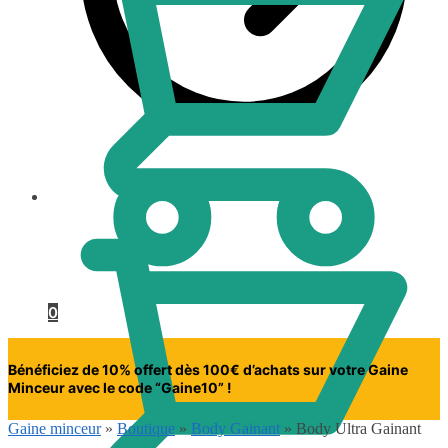
0.00
€
0
Bénéficiez de 10% offert dès 100€ d’achats sur votre Gaine
Minceur avec le code “Gaine10” !
Gaine minceur
»
Boutique
»
Body Gainant
»
Body Ultra Gainant