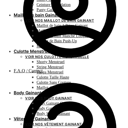
Ceinture de Sudation
Panty Gainant
Maillot de bain Gainant
VOIR NOS MAILLOT DE BAIN GAINANT
Maillot de bain 1 Pièce Gainant
Maillot de bain 2 Pièces Gainant
Maillot de bain Manche Longue
Maillot de Bain Push-Up
Monokini
Culotte Menstruelle
VOIR NOS CULOTTE MENSTRUELLE
Shorty Menstruel
String Menstruel
F.A.Q / Contact
Tanga Menstruel
Culotte Taille Haute
Culotte Sans Couture
Maillot de Bain Menstruel
Body Gainant
VOIR NOS BODY GAINANT
Body Gainant Culotte
Body Gainant Shorty
Body String Gainant
Vêtement Gainant
VOIR NOS VÊTEMENT GAINANT