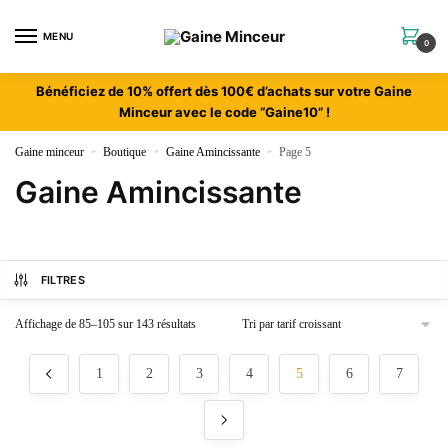
MENU
0
Bénéficiez de 10% offert dès 100€ d’achats sur votre Gaine
Minceur avec le code “Gaine10” !
Gaine minceur
»
Boutique
»
Gaine Amincissante
»
Page 5
Gaine Amincissante
FILTRES
Affichage de 85–105 sur 143 résultats
1
2
3
4
5
6
7