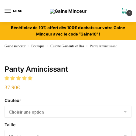
MENU
0
Bénéficiez de 10% offert dès 100€ d’achats sur votre Gaine
Minceur avec le code “Gaine10” !
Gaine minceur
»
Boutique
»
Culotte Gainante et Bas
»
Panty Amincissant
Panty Amincissant
37.90
€
Couleur
Taille