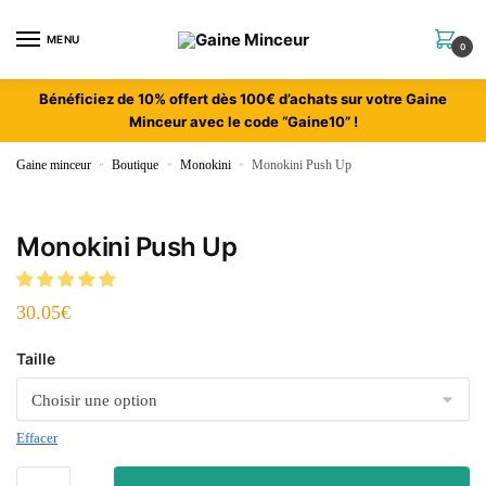
MENU
0
Bénéficiez de 10% offert dès 100€ d’achats sur votre Gaine
Minceur avec le code “Gaine10” !
Gaine minceur
»
Boutique
»
Monokini
»
Monokini Push Up
Monokini Push Up
30.05
€
Taille
Effacer