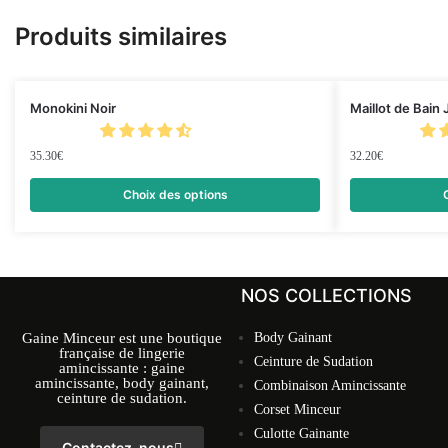
Produits similaires
Monokini Noir
Maillot de Bain
35.30
€
32.20
€
Choix des options
NOS COLLECTIONS
Gaine Minceur est une boutique
Body Gainant
française de lingerie
Ceinture de Sudation
amincissante : gaine
amincissante, body gainant,
Combinaison Amincissante
ceinture de sudation.
Corset Minceur
Culotte Gainante
Contactez-nous