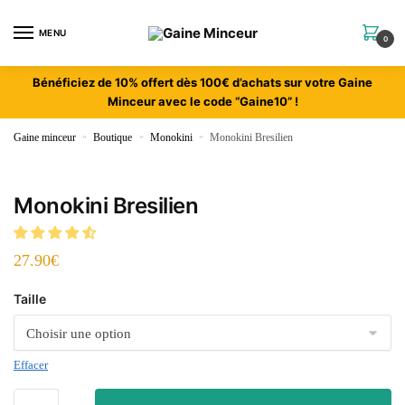
MENU
0
Bénéficiez de 10% offert dès 100€ d’achats sur votre Gaine
Minceur avec le code “Gaine10” !
Gaine minceur
»
Boutique
»
Monokini
»
Monokini Bresilien
Monokini Bresilien
27.90
€
Taille
Effacer