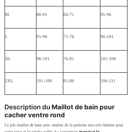
M
86-91
66-71
91-96
L
91-96
71-76
96-101
XL
96-101
76-81
101-106
2XL
101-106
81-86
106-111
Description du
Maillot de bain pour
cacher ventre rond
Ce joli maillot de bain avec soutien de la poitrine sera très flatteur pour
masque le
votre torse et le rendra galbé. Sa conception