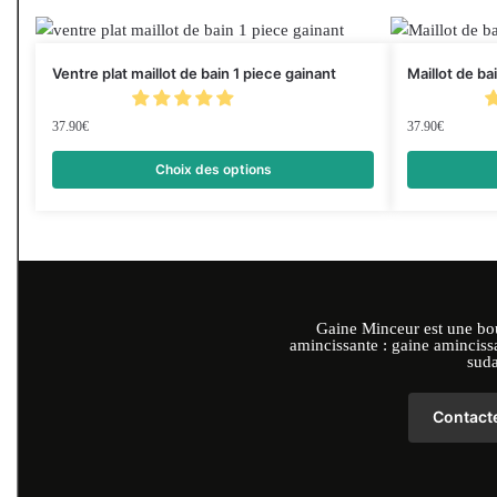
Ventre plat maillot de bain 1 piece gainant
Maillot de ba
37.90
€
37.90
€
Choix des options
Gaine Minceur est une bou
amincissante : gaine aminciss
suda
Contact