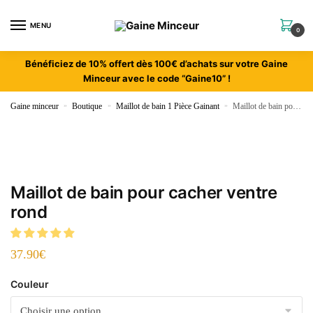
MENU
0
Bénéficiez de 10% offert dès 100€ d’achats sur votre Gaine
Minceur avec le code “Gaine10” !
Gaine minceur
»
Boutique
»
Maillot de bain 1 Pièce Gainant
»
Maillot de bain pour cacher ventre rond
Maillot de bain pour cacher ventre
rond
37.90
€
Couleur