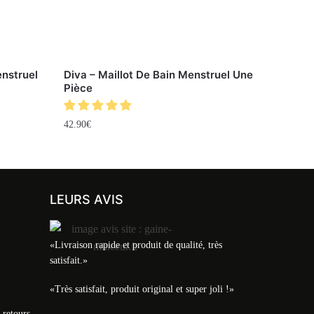
enstruel
Diva – Maillot De Bain Menstruel Une
Pièce
42.90
€
LEURS AVIS
«Livraison rapide et produit de qualité, très
satisfait.»
«Très satisfait, produit original et super joli !»
 retours