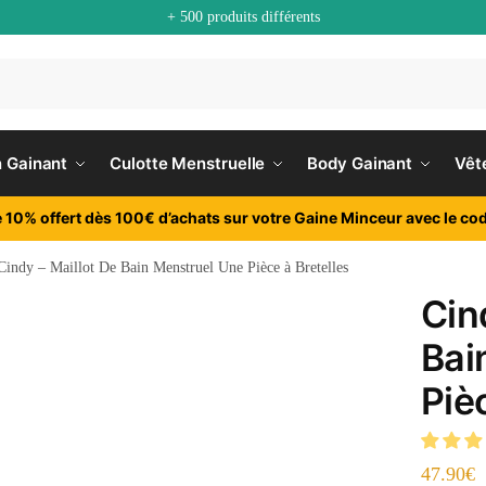
+ 500 produits différents
n Gainant
Culotte Menstruelle
Body Gainant
Vêt
e 10% offert dès 100€ d’achats sur votre Gaine Minceur avec le cod
Cindy – Maillot De Bain Menstruel Une Pièce à Bretelles
Cin
Bai
Piè
47.90
€