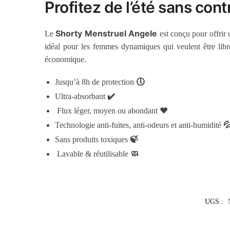
Profitez de l’été sans con
Shorty Menstruel Angele
Le
est conçu pour offrir 
idéal pour les femmes dynamiques qui veulent être libr
économique.
🕔
Jusqu’à 8h de protection
✔️
Ultra-absorbant
❤️
Flux léger, moyen ou abondant

Technologie anti-fuites, anti-odeurs et anti-humidité
🍃
Sans produits toxiques
🧼
Lavable & réutilisable
UGS :