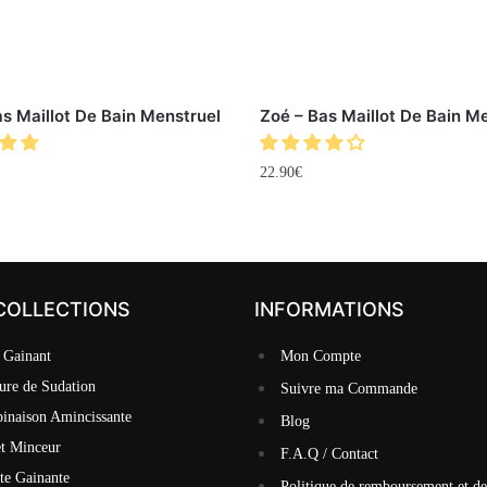
Bas Maillot De Bain Menstruel
Zoé – Bas Maillot De Bain M
22.90
€
COLLECTIONS
INFORMATIONS
 Gainant
Mon Compte
ure de Sudation
Suivre ma Commande
inaison Amincissante
Blog
et Minceur
F.A.Q / Contact
te Gainante
Politique de remboursement et de