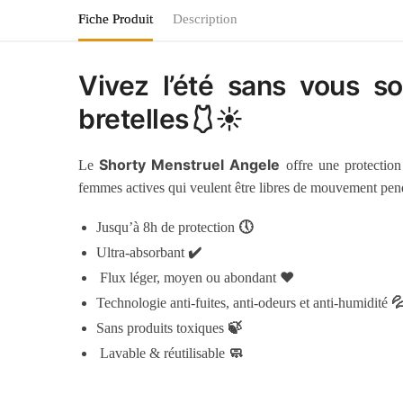
Fiche Produit
Description
Vivez l’été sans vous s
bretelles🩱☀️
Shorty Menstruel Angele
Le
offre une protection 
femmes actives qui veulent être libres de mouvement pend
🕔
Jusqu’à 8h de protection
✔️
Ultra-absorbant
❤️
Flux léger, moyen ou abondant

Technologie anti-fuites, anti-odeurs et anti-humidité
🍃
Sans produits toxiques
🧼
Lavable & réutilisable