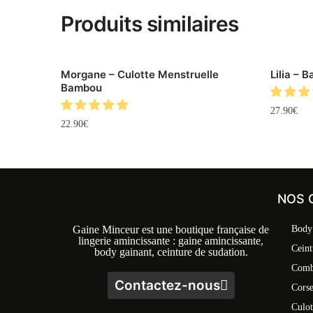
Produits similaires
Morgane – Culotte Menstruelle
Lilia – 
Bambou
27.90
€
22.90
€
NOS 
Gaine Minceur est une boutique française de
Body
lingerie amincissante : gaine amincissante,
Ceint
body gainant, ceinture de sudation.
Comb
Contactez-nous
Cors
Culot