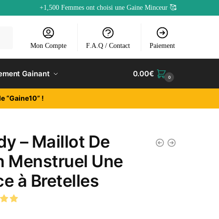
+1,500 Femmes ont choisi une Gaine Minceur 🥰
Mon Compte
F.A.Q / Contact
Paiement
ement Gainant
0.00
€
0
e “Gaine10” !
dy – Maillot De
n Menstruel Une
ce à Bretelles