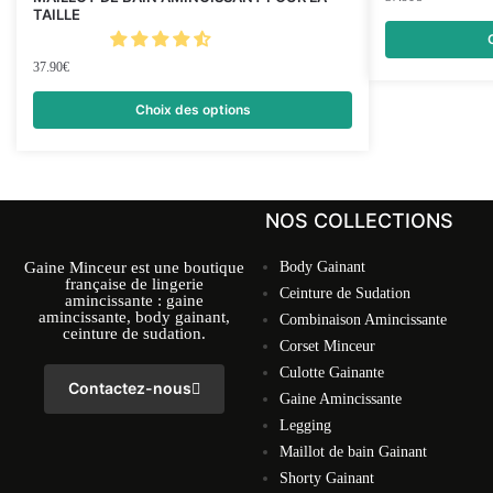
TAILLE
37.90
€
Choix des options
NOS COLLECTIONS
Gaine Minceur est une boutique
Body Gainant
française de lingerie
Ceinture de Sudation
amincissante : gaine
amincissante, body gainant,
Combinaison Amincissante
ceinture de sudation.
Corset Minceur
Culotte Gainante
Contactez-nous
Gaine Amincissante
Legging
Maillot de bain Gainant
Shorty Gainant