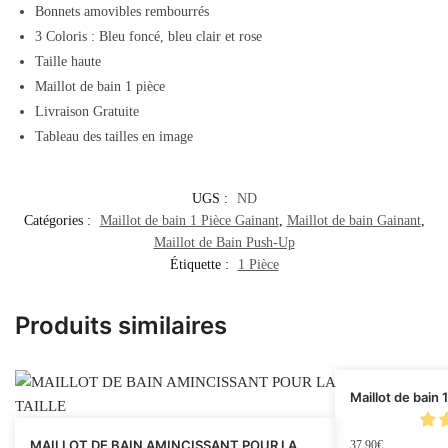
Bonnets amovibles rembourrés
3 Coloris : Bleu foncé, bleu clair et rose
Taille haute
Maillot de bain 1 pièce
Livraison Gratuite
Tableau des tailles en image
UGS :
ND
Catégories :
Maillot de bain 1 Pièce Gainant
,
Maillot de bain Gainant
,
Maillot de Bain Push-Up
Étiquette :
1 Pièce
Produits similaires
Maillot de bain 
MAILLOT DE BAIN AMINCISSANT POUR LA
37.90
€