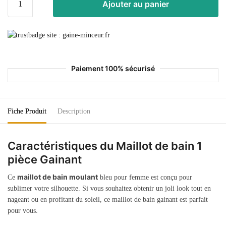
Ajouter au panier
Paiement 100% sécurisé
Fiche Produit
Description
Caractéristiques du Maillot de bain 1
pièce Gainant
maillot de bain moulant
Ce
bleu pour femme est conçu pour
sublimer votre silhouette. Si vous souhaitez obtenir un joli look tout en
nageant ou en profitant du soleil, ce maillot de bain gainant est parfait
pour vous.