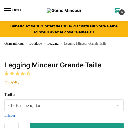
MENU
0
Bénéficiez de 10% offert dès 100€ d’achats sur votre Gaine
Minceur avec le code “Gaine10” !
Gaine minceur
»
Boutique
»
Legging
»
Legging Minceur Grande Taille
Legging Minceur Grande Taille
45.99
€
Taille
Effacer