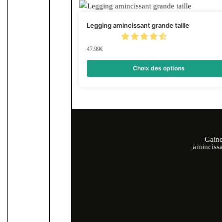
Legging amincissant grande taille
47.99
€
Choix des options
Gaine
amincissa