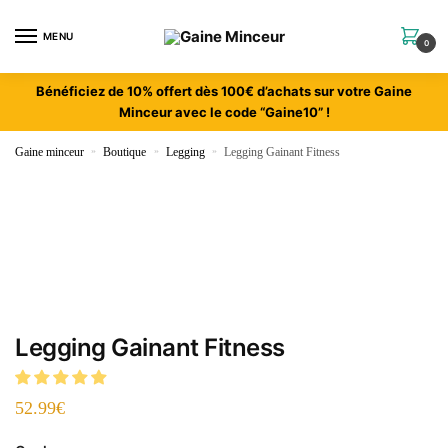
MENU
0
Bénéficiez de 10% offert dès 100€ d’achats sur votre Gaine
Minceur avec le code “Gaine10” !
Gaine minceur
»
Boutique
»
Legging
»
Legging Gainant Fitness
Legging Gainant Fitness
52.99
€