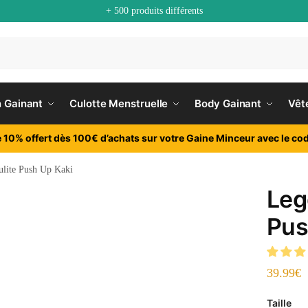
+ 500 produits différents
n Gainant
Culotte Menstruelle
Body Gainant
Vêt
e 10% offert dès 100€ d’achats sur votre Gaine Minceur avec le cod
ulite Push Up Kaki
Leg
Pus
39.99
€
Taille