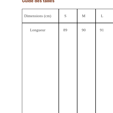
Guide des tailles
Dimensions (cm)
S
M
L
Longueur
89
90
91