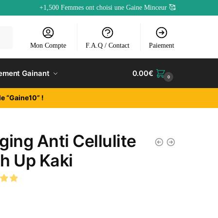
+1,500 Femmes ont choisi une Gaine Minceur 🥰
Mon Compte
F.A.Q / Contact
Paiement
ement Gainant
0.00
€
0
e “Gaine10” !
ging Anti Cellulite
h Up Kaki