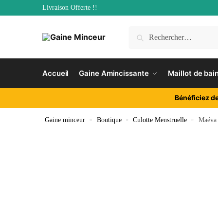
Livraison Offerte !!
Accueil
Gaine Amincissante
Maillot de bai
Bénéficiez d
Gaine minceur
»
Boutique
»
Culotte Menstruelle
»
Maéva 