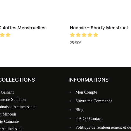
Culottes Menstruelles
Noémie – Shorty Menstruel
25.90
€
COLLECTIONS
INFORMATIONS
 Gainant
Mon Compte
ure de Sudation
Suivre ma Commande
inaison Amincissante
Blog
et Minceur
F.A.Q / Contact
te Gainante
Politique de remboursement et de
 Amincissante