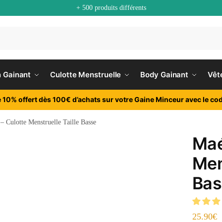
+ 500 produits différents
n Gainant
Culotte Menstruelle
Body Gainant
Vêt
e 10% offert dès 100€ d’achats sur votre Gaine Minceur avec le cod
– Culotte Menstruelle Taille Basse
Maé
Men
Bas
25.90
€