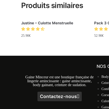
Produits similaires
Justine – Culotte Menstruelle
Pack 3 
25.90
€
52.90
€
NOS 
Gaine Minceur est une boutique française de
Body
lingerie amincissante : gaine amincissante,
Ceint
body gainant, ceinture de sudation.
Comb
Cors
Contactez-nous
Culot
Gaine