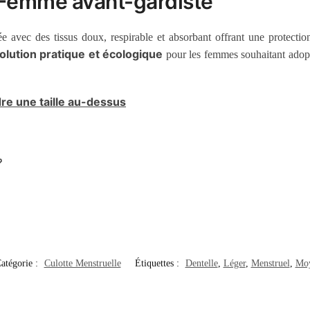
 Femme avant-gardiste
e avec des tissus doux, respirable et absorbant offrant une protection 
olution pratique et écologique
pour les femmes souhaitant adopt
dre une taille au-dessus

atégorie :
Culotte Menstruelle
Étiquettes :
Dentelle
,
Léger
,
Menstruel
,
Mo