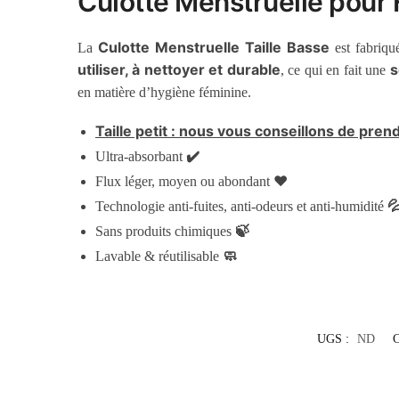
Culotte Menstruelle pour
Culotte Menstruelle Taille Basse
La
est fabriqué
utiliser, à nettoyer et durable
s
, ce qui en fait une
en matière d’hygiène féminine.
Taille petit : nous vous conseillons de pren
✔️
Ultra-absorbant
❤️
Flux léger, moyen ou abondant

Technologie anti-fuites, anti-odeurs et anti-humidité
🍃
Sans produits chimiques
🧼
Lavable & réutilisable
UGS :
ND
C