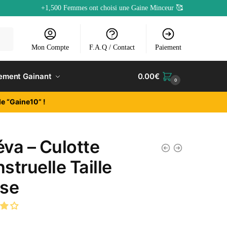
+1,500 Femmes ont choisi une Gaine Minceur 🥰
Mon Compte
F.A.Q / Contact
Paiement
ement Gainant
0.00
€
0
e “Gaine10” !
va – Culotte
struelle Taille
se