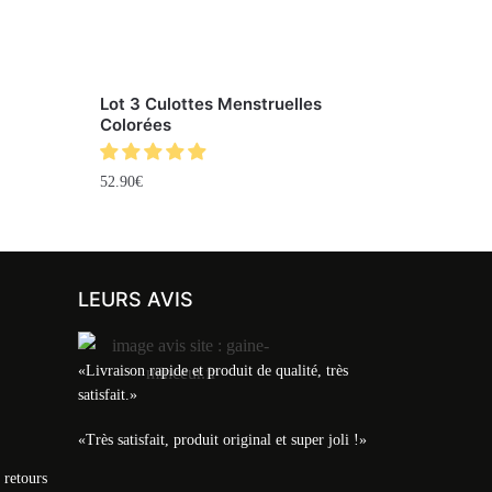
Lot 3 Culottes Menstruelles
Colorées
52.90
€
LEURS AVIS
«Livraison rapide et produit de qualité, très
satisfait.»
«Très satisfait, produit original et super joli !»
 retours