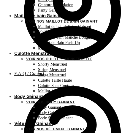
Ceinture de Sudation
Panty Gainant
Maillot de bain Gainant
VOIR NOS MAILLOT DE BAIN GAINANT
Maillot de bain 1 Pièce Gainant
Maillot de bain 2 Pièces Gainant
Maillot de bain Manche Longue
Maillot de Bain Push-Up
Monokini
Culotte Menstruelle
VOIR NOS CULOTTE MENSTRUELLE
Shorty Menstruel
String Menstruel
F.A.Q / Contact
Tanga Menstruel
Culotte Taille Haute
Culotte Sans Couture
Maillot de Bain Menstruel
Body Gainant
VOIR NOS BODY GAINANT
Body Gainant Culotte
Body Gainant Shorty
Body String Gainant
Vêtement Gainant
VOIR NOS VÊTEMENT GAINANT