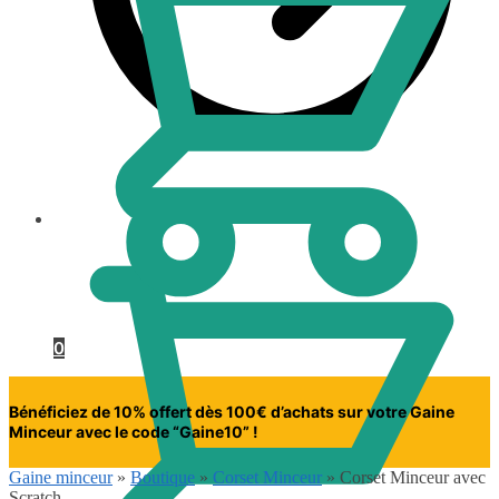
0.00
€
0
Bénéficiez de 10% offert dès 100€ d’achats sur votre Gaine
Minceur avec le code “Gaine10” !
Gaine minceur
»
Boutique
»
Corset Minceur
»
Corset Minceur avec
Scratch