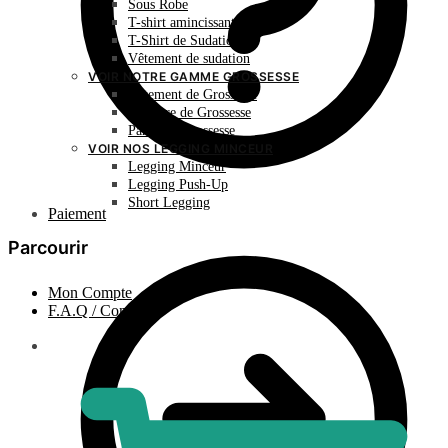
Sous Robe
T-shirt amincissant
T-Shirt de Sudation
Vêtement de sudation
VOIR NOTRE GAMME GROSSESSE
Vêtement de Grossesse
Ceinture de Grossesse
Panty de Grossesse
VOIR NOS LEGGING MINCEUR
Legging Minceur
Legging Push-Up
Short Legging
Paiement
Parcourir
Mon Compte
F.A.Q / Contact
0.00
€