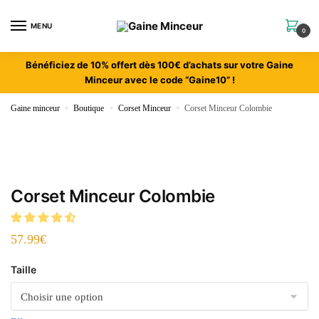
MENU
0
Bénéficiez de 10% offert dès 100€ d’achats sur votre Gaine
Minceur avec le code “Gaine10” !
Gaine minceur
»
Boutique
»
Corset Minceur
»
Corset Minceur Colombie
Corset Minceur Colombie
57.99
€
Taille