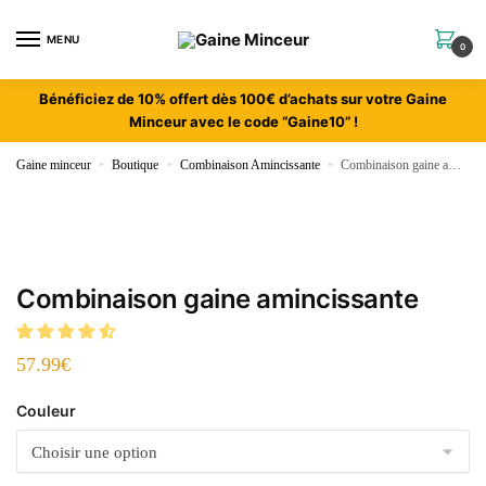
MENU
0
Bénéficiez de 10% offert dès 100€ d’achats sur votre Gaine
Minceur avec le code “Gaine10” !
Gaine minceur
»
Boutique
»
Combinaison Amincissante
»
Combinaison gaine amincissante
Combinaison gaine amincissante
57.99
€
Couleur