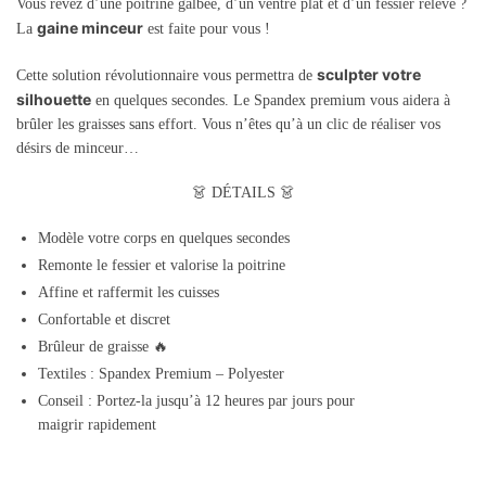
Vous rêvez d’une poitrine galbée, d’un ventre plat et d’un fessier relevé ?
gaine minceur
La
est faite pour vous !
sculpter votre
Cette solution révolutionnaire vous permettra de
silhouette
en quelques secondes. Le Spandex premium vous aidera à
brûler les graisses sans effort. Vous n’êtes qu’à un clic de réaliser vos
désirs de minceur…
👗 D
ÉTAILS
👗
Modèle votre corps en quelques secondes
Remonte le fessier et valorise la poitrine
Affine et raffermit les cuisses
Confortable et discret
Brûleur de graisse 🔥
Textiles : Spandex Premium – Polyester
Conseil : Portez-la jusqu’à 12 heures par jours pour
maigrir rapidement