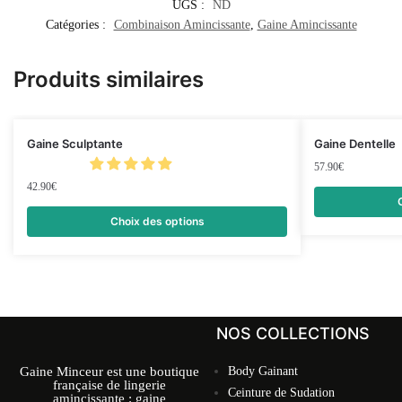
UGS :
ND
Catégories :
Combinaison Amincissante
,
Gaine Amincissante
Produits similaires
Gaine Sculptante
Gaine Dentelle
57.90
€
42.90
€
Choix des options
NOS COLLECTIONS
Gaine Minceur est une boutique
Body Gainant
française de lingerie
Ceinture de Sudation
amincissante : gaine