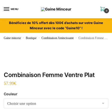
MENU
0
Bénéficiez de 10% offert dès 100€ d’achats sur votre Gaine
Minceur avec le code “Gaine10” !
Gaine minceur
»
Boutique
»
Combinaison Amincissante
»
Combinaison Femme Ventre Plat
Combinaison Femme Ventre Plat
57.99
€
Couleur